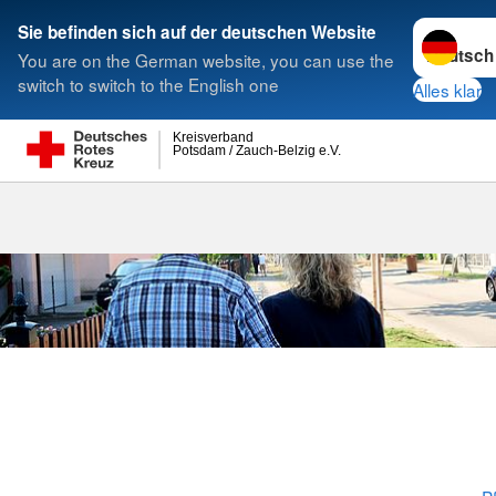
Sprache w
Sie befinden sich auf der deutschen Website
You are on the German website, you can use the
Suche
switch to switch to the English one
Alles klar
Kreisverband
Potsdam / Zauch-Belzig e.V.
Qualifizierun
Angebote nach 