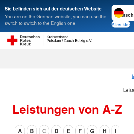
Sprache w
Sie befinden sich auf der deutschen Website
You are on the German website, you can use the
Suche
switch to switch to the English one
Alles klar
Kreisverband
Potsdam / Zauch-Belzig e.V.
I
Leis
Leistungen von A-Z
A
B
C
D
E
F
G
H
I