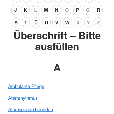
J
K
L
M
N
O
P
Q
R
S
T
Ü
U
V
W
X
Y
Z
Überschrift – Bitte
ausfüllen
A
Ambulante Pflege
Atemrhythmus
Atemspende beenden