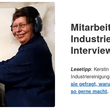
Mitarbei
Industri
Intervie
: Kersti
Lesetipp
Industriereinigung
sie gefragt, waru
so gerne macht
.