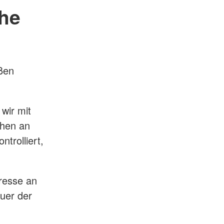
he
ößen
wir mit
ehen an
trolliert,
eresse an
uer der