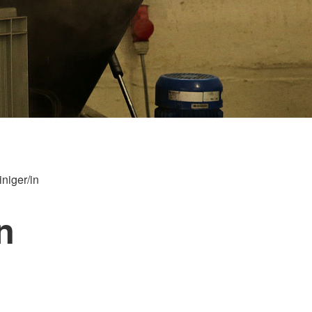
iniger/in
n