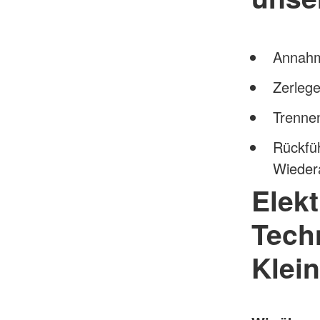
Annahme
Zerlege
Trennen
Rückfüh
Wiedera
Elek
Tech
Klei