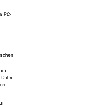
ie
PC-
uschen
zum
e Daten
uch