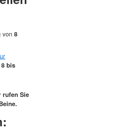
g von
8
zur
8 bis
 rufen Sie
Beine.
m: