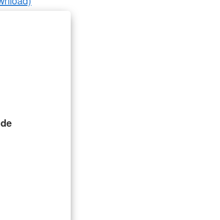
wnload)
.de
n