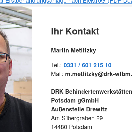
ikat Erstbehandlungsanlage nach ElektroG (PDF-Do
Ihr Kontakt
Martin Metlitzky
Tel.:
0331 / 601 215 10
Mail:
m.metlitzky@drk-wfbm
DRK Behindertenwerkstätte
Potsdam gGmbH
Außenstelle Drewitz
Am Silbergraben 29
14480 Potsdam