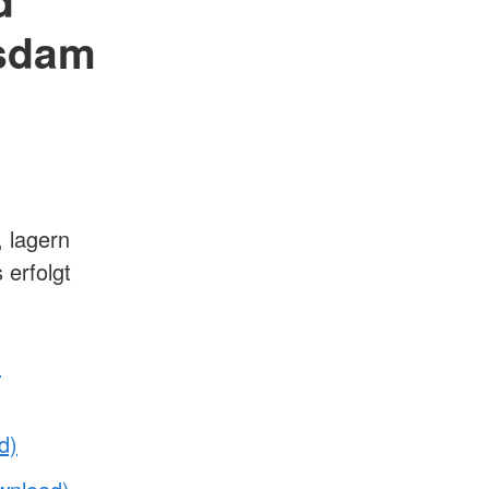
d
tsdam
, lagern
 erfolgt
-
d)