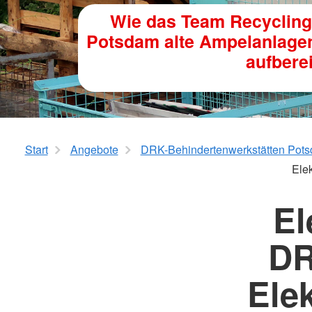
Erste Hilfe mit Selbstschutzinhalten
Start
Angebote
DRK-Behindertenwerkstätten Po
Elek
El
DR
Ele