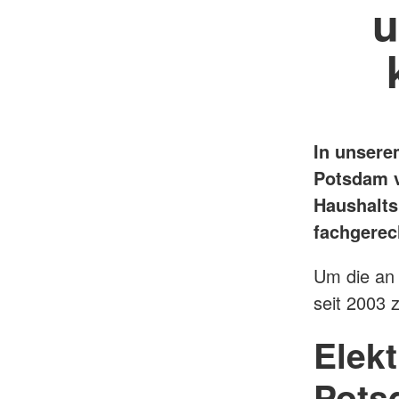
u
In unserem
Potsdam v
Haushalts
fachgerec
Um die an 
seit 2003 
Elekt
Pots