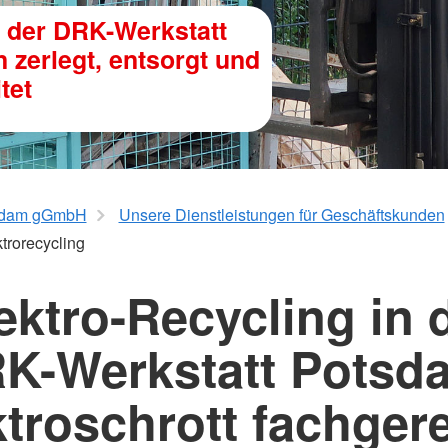
tsdam gGmbH
Unsere Dienstleistungen für Geschäftskunden
trorecycling
ektro-Recycling in 
K-Werkstatt Potsd
ktroschrott fachgere