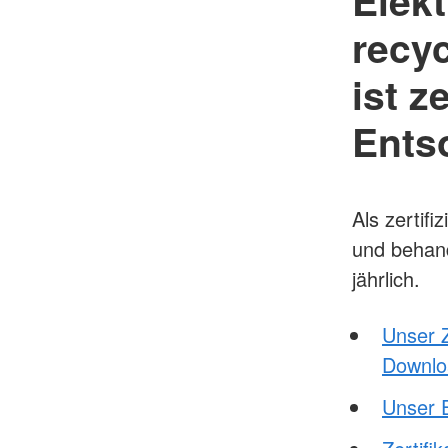
Elek
recy
ist ze
Ents
Als zertif
und behande
jährlich.
Unser Z
Downlo
Unser E