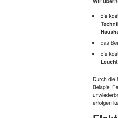
Wir über
die ko
Techni
Hausha
das Ber
die ko
Leucht
Durch die
Beispiel F
unwiederbr
erfolgen k