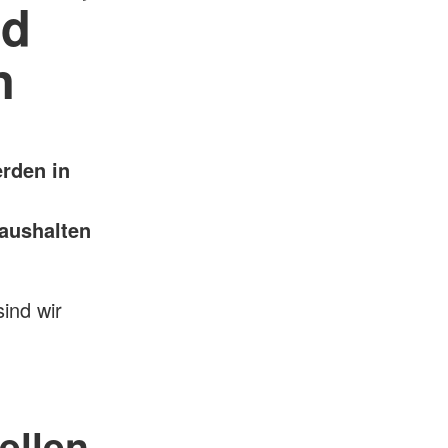
nd
n
erden in
aushalten
ind wir
ellen