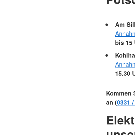
Am Sil
Annahm
bis 15
Kohlha
Annahm
15.30 
Kommen S
an (
0331 /
Elek
unse