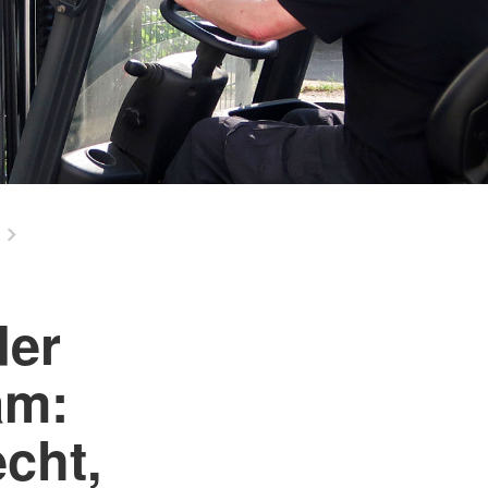
der
am:
cht,