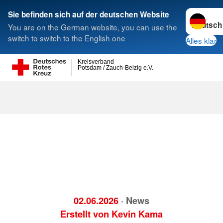
Sprache w
Sie befinden sich auf der deutschen Website
You are on the German website, you can use the
Suche
switch to switch to the English one
Alles klar
Kreisverband
Potsdam / Zauch-Belzig e.V.
02.06.2026
· News
Erstellt von
Kevin Kama